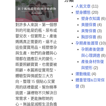
分類
人氣文章
(11)
塑身體態
(20)
塑身衣知識
(6)
對許多人來說，第一個想
美腿保養
(4)
到的可能是奶瓶、尿布或
美臀保養
(3)
嬰兒衣，但實際上，產後
胸部保養
(6)
媽媽真正需要的，遠不止
孕期產後護理
(10)
這些寶寶用品。經歷懷孕
孕期產後健康
與生產，她們的身體與心
與心理調適
(8)
理都在適應巨大的變化，
產後身材恢復
既要照顧寶寶，也需要被
與塑形
(2)
照顧。本篇將從實用型、
運動機能
(4)
體驗型與情感型三大方
體重管理&日常保
向，整理 15 個貼心又實
健
(3)
用的送禮靈感，幫你精準
挑選，讓禮物不只解決日
常需求，更能撫慰她的
心。無論是減輕生活負擔