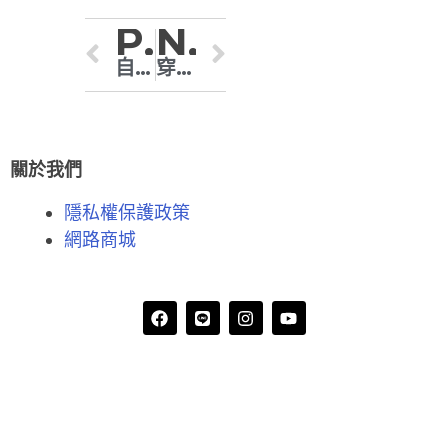
Previous
Next
自然產一定要住院三天嗎？ 產後住院天數一次講清楚
穿壓力襪腿會變細嗎 ？7大功效＋選購技巧完整解析
關於我們
隱私權保護政策
網路商城