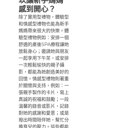
以讓新手媽媽
感到開心？
除了實用型禮物，體驗型
和情感型禮物也能為新手
媽媽帶來很大的快樂。體
驗型禮物例如：安排一個
舒適的產後SPA療程讓她
放鬆身心；邀請她與朋友
一起享用下午茶，或安排
一次輕鬆愉快的親子攝
影，都能為她創造美好的
回憶。情感型禮物則著重
於關懷與支持，例如：一
張親手製作的卡片，寫上
真誠的祝福和鼓勵；一段
溫馨的錄音或影片，記錄
對她的感謝和愛意；或是
撥出時間陪伴她，幫忙分
擔育兒的壓力。這些都能