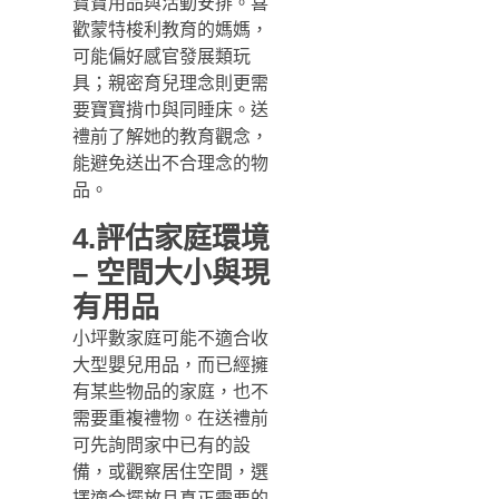
寶寶用品與活動安排。喜
歡蒙特梭利教育的媽媽，
可能偏好感官發展類玩
具；親密育兒理念則更需
要寶寶揹巾與同睡床。送
禮前了解她的教育觀念，
能避免送出不合理念的物
品。
4.評估家庭環境
– 空間大小與現
有用品
小坪數家庭可能不適合收
大型嬰兒用品，而已經擁
有某些物品的家庭，也不
需要重複禮物。在送禮前
可先詢問家中已有的設
備，或觀察居住空間，選
擇適合擺放且真正需要的