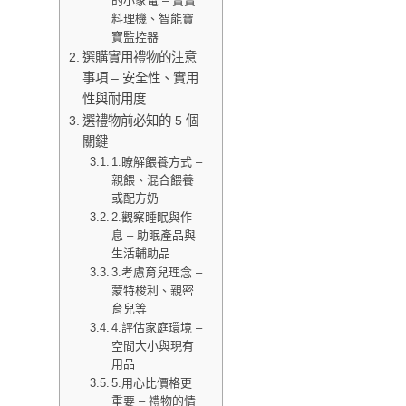
的小家電 – 寶寶
料理機、智能寶
寶監控器
選購實用禮物的注意
事項 – 安全性、實用
性與耐用度
選禮物前必知的 5 個
關鍵
1.瞭解餵養方式 –
親餵、混合餵養
或配方奶
2.觀察睡眠與作
息 – 助眠產品與
生活輔助品
3.考慮育兒理念 –
蒙特梭利、親密
育兒等
4.評估家庭環境 –
空間大小與現有
用品
5.用心比價格更
重要 – 禮物的情