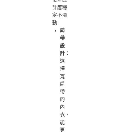
計應穩
定不滑
動
肩
帶
設
計：
選
擇
寬
肩
帶
的
內
衣，
能
更