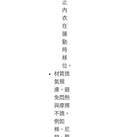
止
內
衣
在
運
動
時
移
位。
材質透
氣親
膚，避
免悶熱
與摩擦
不適，
例如
棉、尼