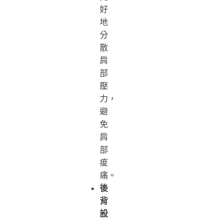
好
地
分
散
肩
部
壓
力，
避
免
肩
部
痠
痛。
後
背
設