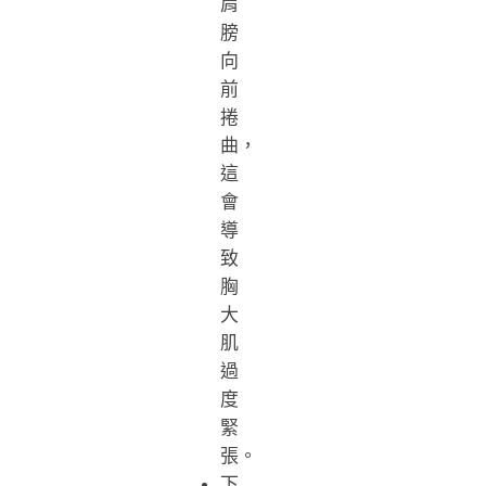
肩
膀
向
前
捲
曲，
這
會
導
致
胸
大
肌
過
度
緊
張。
下