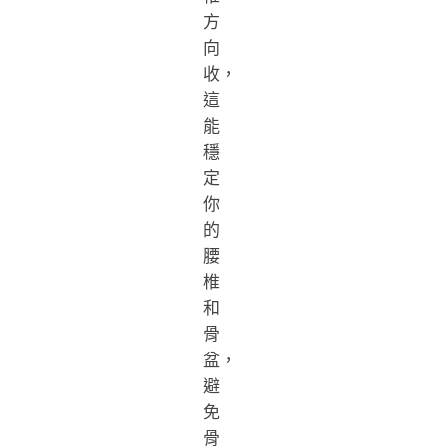
方
向
收，
這
能
穩
定
你
的
腰
椎
和
骨
盆，
避
免
骨