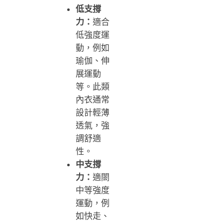
低支撐
力：
適合
低強度運
動，例如
瑜伽、伸
展運動
等。此類
內衣通常
設計輕薄
透氣，強
調舒適
性。
中支撐
力：
適閤
中等強度
運動，例
如快走、