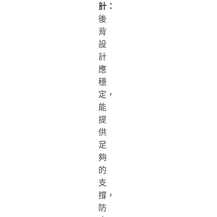
計：
後
背
設
計
應
穩
定，
能
提
供
足
夠
的
支
撐，
防