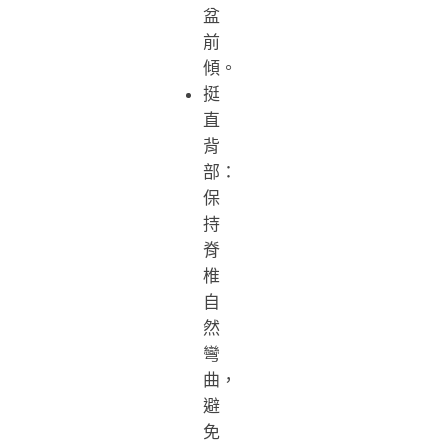
盆
前
傾。
挺
直
背
部：
保
持
脊
椎
自
然
彎
曲，
避
免