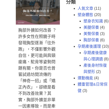
分類
人氣文章
(11)
塑身體態
(20)
塑身衣知識
(6)
美腿保養
(4)
胸部外擴如何改善 ？
美臀保養
(3)
許多女性在照鏡子時
胸部保養
(6)
發現胸型逐漸「往外
孕期產後護理
(10)
跑」，不僅影響外觀
孕期產後健康
自信，更可能與肩頸
與心理調適
(8)
痠痛、駝背等姿勢問
產後身材恢復
題有關。你是否也曾
與塑形
(2)
嘗試過坊間流傳的
運動機能
(4)
「神奇一招」或「矯
體重管理&日常保
正內衣」，卻總是看
健
(3)
不到改善效果？其
實，胸部外擴並非單
一因素導致，而是牽