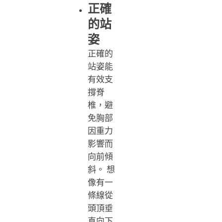
正確
的站
姿
正確的
站姿能
有效支
撐脊
椎，避
免胸部
因重力
影響而
向前傾
斜。 想
像有一
條線從
頭頂垂
直向下