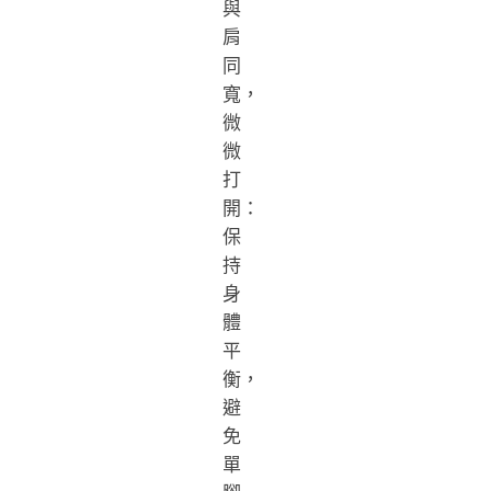
與
肩
同
寬，
微
微
打
開：
保
持
身
體
平
衡，
避
免
單