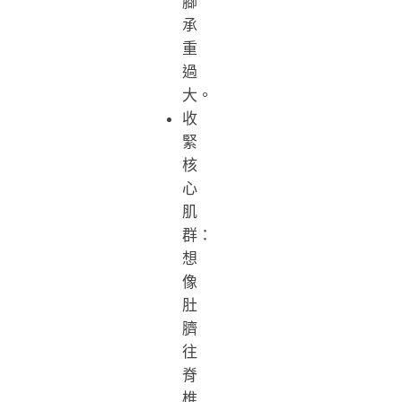
腳
承
重
過
大。
收
緊
核
心
肌
群：
想
像
肚
臍
往
脊
椎