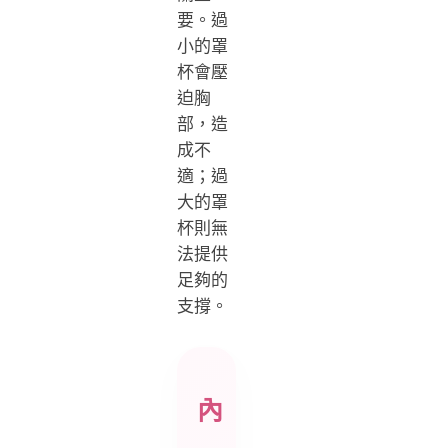
要。過
小的罩
杯會壓
迫胸
部，造
成不
適；過
大的罩
杯則無
法提供
足夠的
支撐。
內