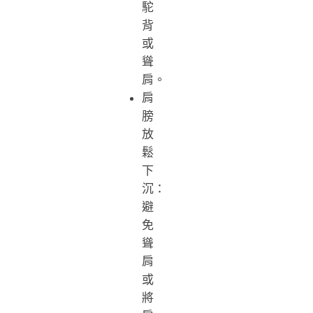
駝
背
或
聳
肩。
肩
膀
放
鬆
下
沉：
避
免
聳
肩
或
將