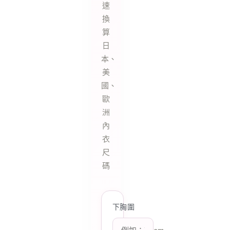
速
換
算
日
本、
美
國、
歐
洲
內
衣
尺
碼
下胸圍