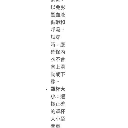
以免影
響血液
循環和
呼吸。
試穿
時，應
確保內
衣不會
向上滑
動或下
移。
罩杯大
小：
選
擇正確
的罩杯
大小至
關重