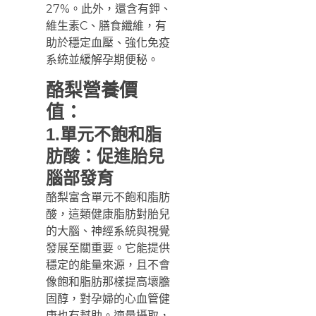
27%。此外，還含有鉀、
維生素C、膳食纖維，有
助於穩定血壓、強化免疫
系統並緩解孕期便秘。
酪梨營養價
值：
1.單元不飽和脂
肪酸：促進胎兒
腦部發育
酪梨富含單元不飽和脂肪
酸，這類健康脂肪對胎兒
的大腦、神經系統與視覺
發展至關重要。它能提供
穩定的能量來源，且不會
像飽和脂肪那樣提高壞膽
固醇，對孕婦的心血管健
康也有幫助。適量攝取，