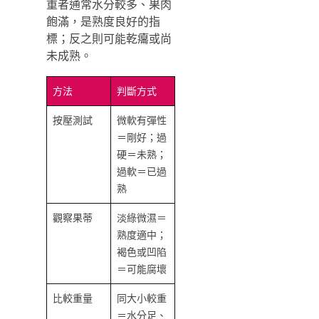
重者通常水分較多、果肉
飽滿，是熟度良好的指
標；反之則可能乾癟或尚
未成熟。
方法
判斷方式
按壓測試
微軟有彈性
＝剛好；過
硬＝未熟；
過軟＝已過
熟
觀察果蒂
淡綠微濕＝
熟度適中；
褐色或凹陷
＝可能腐壞
比較重量
同大小較重
＝水分足、