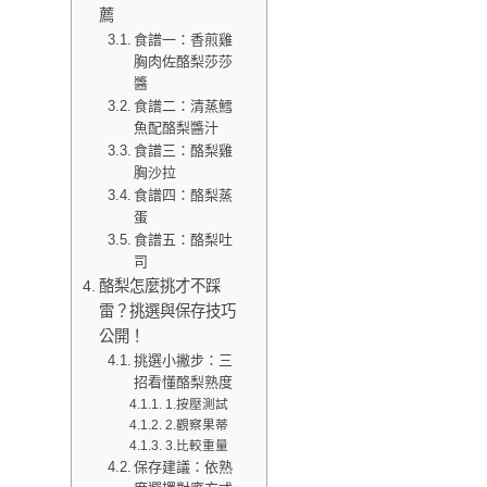
薦
食譜一：香煎雞
胸肉佐酪梨莎莎
醬
食譜二：清蒸鱈
魚配酪梨醬汁
食譜三：酪梨雞
胸沙拉
食譜四：酪梨蒸
蛋
食譜五：酪梨吐
司
酪梨怎麼挑才不踩
雷？挑選與保存技巧
公開！
挑選小撇步：三
招看懂酪梨熟度
1.按壓測試
2.觀察果蒂
3.比較重量
保存建議：依熟