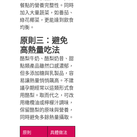
餐點的營養完整性。同時
加入大量蔬菜，如番茄、
綠花椰菜，更能達到飲食
均衡。
原則三：避免
高熱量吃法
酪梨牛奶、酪梨奶昔、甜
點類產品雖然口感濃郁，
但多添加糖與乳製品，容
易讓熱量悄悄飆高。不建
議孕期經常以這類形式食
用酪梨。取而代之，可改
用橄欖油或檸檬汁調味，
保留酪梨的原味與營養，
同時避免多餘熱量攝取。
原則
具體做法