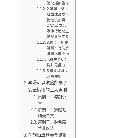
胎兒腦部發育
2.葉酸：幫助
紅血球形成、
促進核酸與
DNA合成以
及維持胎兒正
常發育與生長
3.鉀：平衡電
解質、有助於
減緩水腫不適
4.維生素C：
提升免疫力
5.膳食纖維：
改善便秘
孕婦可以吃酪梨嗎？
安全攝取的三大原則
原則一：控制份
量
原則二：搭配低
脂蛋白質
原則三：避免高
熱量吃法
孕期簡單營養食譜推