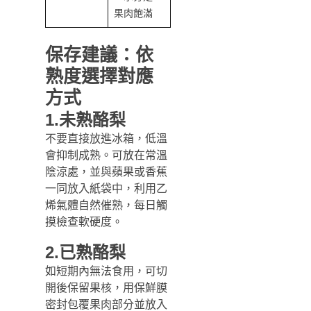
果肉飽滿
保存建議：依
熟度選擇對應
方式
1.未熟酪梨
不要直接放進冰箱，低溫
會抑制成熟。可放在常溫
陰涼處，並與蘋果或香蕉
一同放入紙袋中，利用乙
烯氣體自然催熟，每日觸
摸檢查軟硬度。
2.已熟酪梨
如短期內無法食用，可切
開後保留果核，用保鮮膜
密封包覆果肉部分並放入