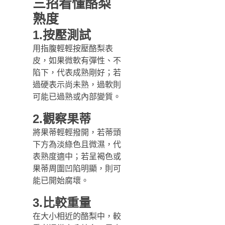
三招看懂酪梨
熟度
1.按壓測試
用指腹輕輕按壓酪梨表
皮，如果微軟有彈性、不
陷下，代表成熟剛好；若
過硬表示尚未熟，過軟則
可能已過熟或內部變質。
2.觀察果蒂
將果蒂輕輕撥開，若蒂頭
下方為淡綠色且微濕，代
表熟度適中；若呈褐色或
果蒂周圍凹陷明顯，則可
能已開始腐壞。
3.比較重量
在大小相近的酪梨中，較