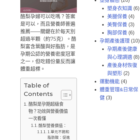
塑身體態
(20)
塑身衣知識
(6)
酪梨孕婦可以吃嗎？答案
美腿保養
(4)
是可以，而且營養師普遍
美臀保養
(3)
推薦——關鍵在於每天別
胸部保養
(6)
超過半顆（約75克）。酪
孕期產後護理
(10)
梨富含葉酸與好脂肪，是
孕期產後健康
孕期公認的營養密度冠軍
與心理調適
(8)
之一，但吃錯份量反而讓
產後身材恢復
體重超標。
與塑形
(2)
運動機能
(4)
Table of
體重管理&日常保
Contents
健
(3)
酪梨是孕期超級食
物？功效與營養價值
一次看懂
酪梨營養價值：
1.單元不飽和
脂肪酸：促進