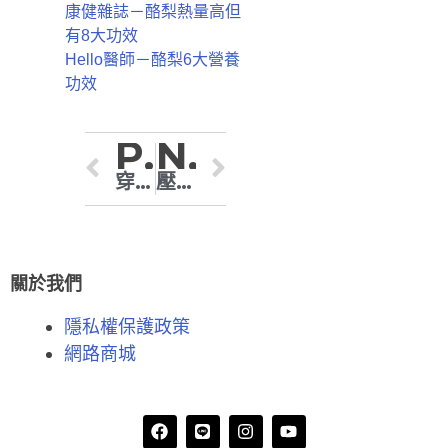
康健雜誌－酪梨熱量高但
有8大功效
Hello醫師－酪梨6大營養
功效
Previous
Next
穿塑身衣真的會瘦嗎？營養師揭秘塑身衣減重真相與正確使用方法
壓力襪是智商稅嗎？教你分辨真假壓力襪，選對才有效
關於我們
隱私權保護政策
網路商城