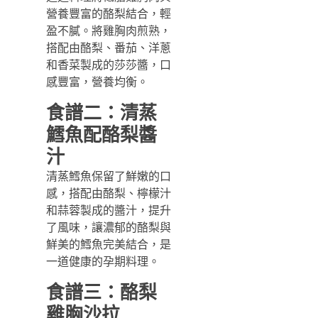
營養豐富的酪梨結合，輕
盈不膩。將雞胸肉煎熟，
搭配由酪梨、番茄、洋蔥
和香菜製成的莎莎醬，口
感豐富，營養均衡。
食譜二：清蒸
鱈魚配酪梨醬
汁
清蒸鱈魚保留了鮮嫩的口
感，搭配由酪梨、檸檬汁
和蒜蓉製成的醬汁，提升
了風味，讓濃郁的酪梨與
鮮美的鱈魚完美結合，是
一道健康的孕期料理。
食譜三：
酪梨
雞胸沙拉