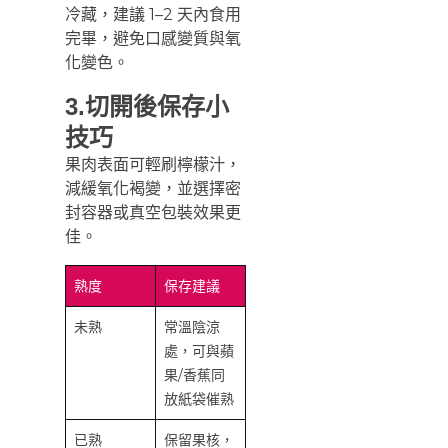
冷藏，建議 1–2 天內食用
完畢，避免口感變質與氧
化變色。
3.切開後保存小
技巧
果肉表面可輕刷檸檬汁，
減緩氧化褐變，並選擇密
封容器或真空包裝效果更
佳。
熟度
保存建議
未熟
常溫陰涼
處，可與蘋
果/香蕉同
放紙袋催熟
已熟
保留果核，