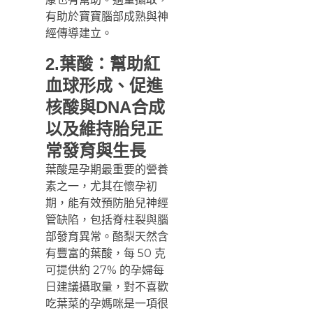
有助於寶寶腦部成熟與神
經傳導建立。
2.葉酸：
幫助紅
血球形成
、
促進
核酸與DNA合成
以及
維持胎兒正
常發育與生長
葉酸是孕期最重要的營養
素之一，尤其在懷孕初
期，能有效預防胎兒神經
管缺陷，包括脊柱裂與腦
部發育異常。酪梨天然含
有豐富的葉酸，每 50 克
可提供約 27% 的孕婦每
日建議攝取量，對不喜歡
吃葉菜的孕媽咪是一項很