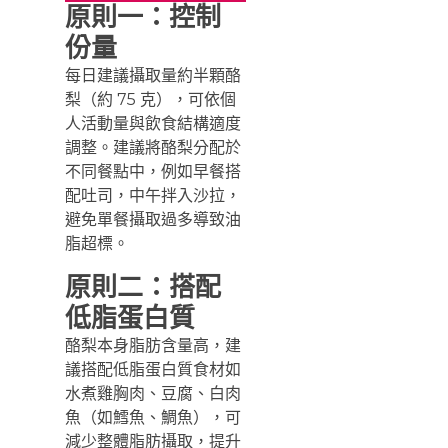
原則一：控制
份量
每日建議攝取量約半顆酪
梨（約 75 克），可依個
人活動量與飲食結構適度
調整。建議將酪梨分配於
不同餐點中，例如早餐搭
配吐司，中午拌入沙拉，
避免單餐攝取過多導致油
脂超標。
原則二：搭配
低脂蛋白質
酪梨本身脂肪含量高，建
議搭配低脂蛋白質食材如
水煮雞胸肉、豆腐、白肉
魚（如鱈魚、鯛魚），可
減少整體脂肪攝取，提升