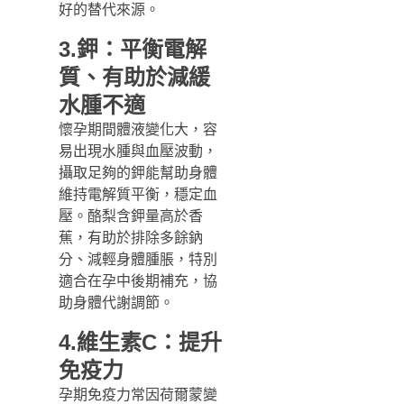
好的替代來源。
3.鉀：平衡電解
質、有助於減緩
水腫不適
懷孕期間體液變化大，容
易出現水腫與血壓波動，
攝取足夠的鉀能幫助身體
維持電解質平衡，穩定血
壓。酪梨含鉀量高於香
蕉，有助於排除多餘鈉
分、減輕身體腫脹，特別
適合在孕中後期補充，協
助身體代謝調節。
4.維生素C：提升
免疫力
孕期免疫力常因荷爾蒙變