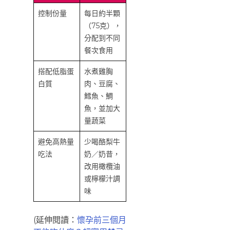
控制份量
每日約半顆
（75克），
分配到不同
餐次食用
搭配低脂蛋
水煮雞胸
白質
肉、豆腐、
鱈魚、鯛
魚，並加大
量蔬菜
避免高熱量
少喝酪梨牛
吃法
奶／奶昔，
改用橄欖油
或檸檬汁調
味
(延伸閱讀：
懷孕前三個月