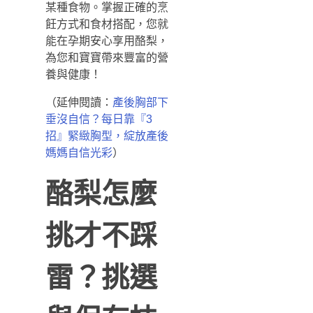
某種食物。掌握正確的烹
飪方式和食材搭配，您就
能在孕期安心享用酪梨，
為您和寶寶帶來豐富的營
養與健康！
（延伸閱讀：
產後胸部下
垂沒自信？每日靠『3
招』緊緻胸型，綻放產後
）
媽媽自信光彩
酪梨怎麼
挑才不踩
雷？挑選