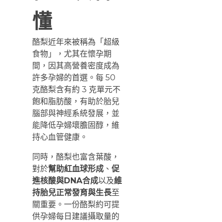
懂
酪梨近年來被稱為「超級
食物」，尤其在懷孕期
間，因其高營養密度成為
許多孕婦的首選。每 50
克酪梨含有約 3 克單元不
飽和脂肪酸，有助於胎兒
腦部與神經系統發展，並
能降低孕婦壞膽固醇，維
持心血管健康。
同時，酪梨也富含葉酸，
對於
幫助紅血球形成
、
促
進核酸與DNA合成
以及
維
持胎兒正常發育與生長
至
關重要。一份酪梨約可提
供孕婦每日建議攝取量的