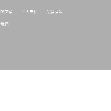
Shop
會
知識文章
三大支柱
品牌理念
員
優
於我們
惠